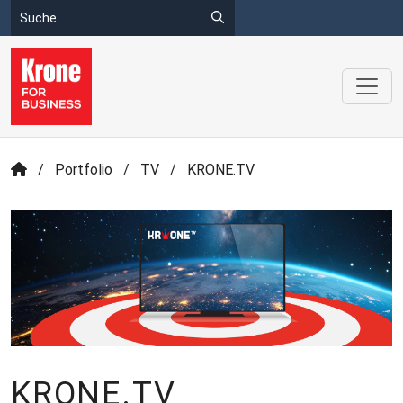
/
Portfolio
/
TV
/
KRONE.TV
KRONE.TV